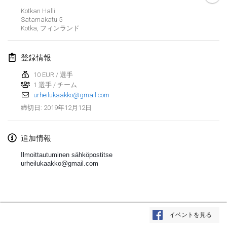
2019年1月26日
|
フランス
Kotkan Halli
Satamakatu
5
Kotka
,
フィンランド
2019年2月
Kotka Mölkky Open Indoor
登録情報
2019年2月2日
|
フィンランド
10 EUR / 選手
1 選手 / チーム
Lumi Mölkky
urheilukaakko@gmail.com
2019年2月9日
|
フィンランド
2019年12月12日
締切日
:
Tournoi de la St Valentin
2019年2月9日
|
フランス
追加情報
Ilmoittautuminen sähköpostitse
OTH
urheilukaakko@gmail.com
2019年2月16日
|
フィンランド
Indoor des Bouchons
リストを表示
2019年2月16日
|
フランス
イベントを見る
表示中
231
トーナメント
監修:
Mölkk Your World