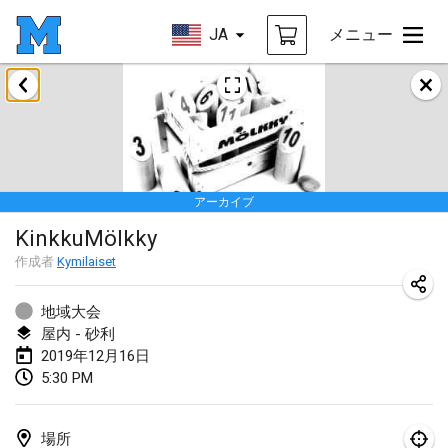
JA
メニュー
2019年1月
New Year's Throw Mölkky
2019年1月1日
|
チェコ
アーカイブ
Tournoi Mixte ASPTTOM
KinkkuMölkky
2019年1月20日
|
フランス
作成者
Kymilaiset
Tournoi d'Hiver
2019年1月26日
|
フランス
地域大会
屋内 - 砂利
Liekki Cup
2019年12月16日
5:30 PM
2019年1月26日
|
フィンランド
Tournoi de Mölkky - Lesfous Dubâtonvaigeois
場所