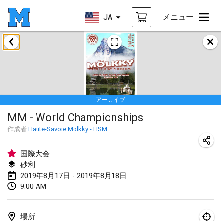
JA
メニュー
2019年1月
New Year's Throw Mölkky
2019年1月1日
|
チェコ
アーカイブ
Tournoi Mixte ASPTTOM
MM - World Championships
2019年1月20日
|
フランス
作成者
Haute-Savoie Mölkky - HSM
Tournoi d'Hiver
2019年1月26日
|
フランス
国際大会
砂利
Liekki Cup
2019年8月17日 - 2019年8月18日
9:00 AM
2019年1月26日
|
フィンランド
Tournoi de Mölkky - Lesfous Dubâtonvaigeois
場所