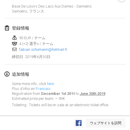
2019年1月26日
|
フランス
Base De Loisirs Des Lacs Aux Dames - Samoëns
Samoëns
,
フランス
2019年2月
登録情報
Kotka Mölkky Open Indoor
2019年2月2日
|
フィンランド
90 EUR / チーム
4 (+2) 選手s / チーム
fabian.schomann@hotmail.fr
Lumi Mölkky
2019年6月30日
締切日
:
2019年2月9日
|
フィンランド
Tournoi de la St Valentin
追加情報
2019年2月9日
|
フランス
Some more info , click
here
Plus d'nfos en
Francais
OTH
Registration from
December 1st 201
8 to
June 30th 2019
Estimated price per team: ~ 90€
2019年2月16日
|
フィンランド
Ticketing : Tickets will be on sale at an electronic ticket office.
Indoor des Bouchons
リストを表示
2019年2月16日
|
フランス
ウェブサイトを訪問
表示中
231
トーナメント
監修:
Mölkk Your World