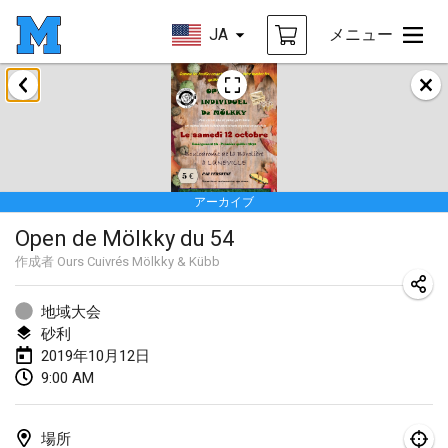
JA
メニュー
2019年1月
New Year's Throw Mölkky
2019年1月1日
|
チェコ
アーカイブ
Tournoi Mixte ASPTTOM
Open de Mölkky du 54
2019年1月20日
|
フランス
作成者
Ours Cuivrés Mölkky & Kübb
Tournoi d'Hiver
2019年1月26日
|
フランス
地域大会
砂利
Liekki Cup
2019年10月12日
9:00 AM
2019年1月26日
|
フィンランド
Tournoi de Mölkky - Lesfous Dubâtonvaigeois
場所