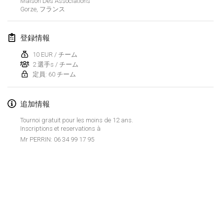
Maison Des Associations
2019年1月26日
|
フランス
Gorze
,
フランス
2019年2月
登録情報
Kotka Mölkky Open Indoor
10 EUR / チーム
2019年2月2日
|
フィンランド
2 選手s / チーム
定員: 60 チーム
Lumi Mölkky
2019年2月9日
|
フィンランド
追加情報
Tournoi gratuit pour les moins de 12 ans.
Tournoi de la St Valentin
Inscriptions et reservations à
2019年2月9日
|
フランス
Mr PERRIN: 06 34 99 17 95
OTH
2019年2月16日
|
フィンランド
Indoor des Bouchons
リストを表示
2019年2月16日
|
フランス
表示中
231
トーナメント
監修:
Mölkk Your World