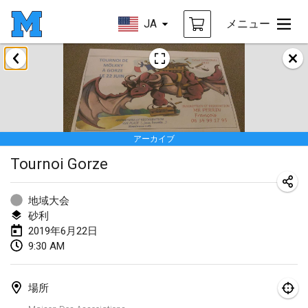
JA
メニュー
2019年1月
New Year's Throw Mölkky
2019年1月1日
|
チェコ
アーカイブ
Tournoi Mixte ASPTTOM
Tournoi Gorze
2019年1月20日
|
フランス
Tournoi d'Hiver
地域大会
2019年1月26日
|
フランス
砂利
2019年6月22日
Liekki Cup
9:30 AM
2019年1月26日
|
フィンランド
場所
Tournoi de Mölkky - Lesfous Dubâtonvaigeois