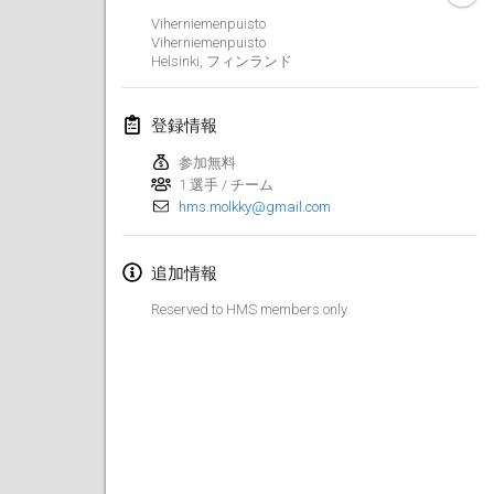
2019年1月26日
|
フランス
Viherniemenpuisto
Viherniemenpuisto
Helsinki
,
フィンランド
2019年2月
Kotka Mölkky Open Indoor
登録情報
2019年2月2日
|
フィンランド
参加無料
1 選手 / チーム
Lumi Mölkky
hms.molkky@gmail.com
2019年2月9日
|
フィンランド
Tournoi de la St Valentin
追加情報
2019年2月9日
|
フランス
Reserved to HMS members only
OTH
2019年2月16日
|
フィンランド
Indoor des Bouchons
2019年2月16日
|
フランス