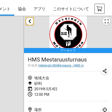
メント
協会
アプリ
このサイトについて
2019年1月
New Year's Throw Mölkky
2019年1月1日
|
チェコ
アーカイブ
Tournoi Mixte ASPTTOM
HMS Mestaruusturnaus
2019年1月20日
|
フランス
作成者
Helsingin Mölkkyseura - HMS ry
Tournoi d'Hiver
2019年1月26日
|
フランス
地域大会
砂利
Liekki Cup
2019年5月4日
12:00 PM
2019年1月26日
|
フィンランド
Tournoi de Mölkky - Lesfous Dubâtonvaigeois
場所