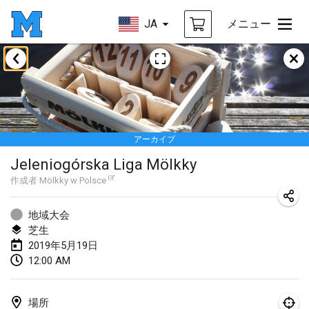
JA
メニュー
2019年1月
New Year's Throw Mölkky
2019年1月1日
|
チェコ
アーカイブ
Tournoi Mixte ASPTTOM
Jeleniogórska Liga Mölkky
2019年1月20日
|
フランス
作成者
Mölkky w Polsce
Tournoi d'Hiver
2019年1月26日
|
フランス
地域大会
芝生
Liekki Cup
2019年5月19日
12:00 AM
2019年1月26日
|
フィンランド
Tournoi de Mölkky - Lesfous Dubâtonvaigeois
場所