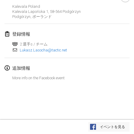
2019年1月26日
|
フランス
Kalevala Poland
Kalevala Lapońska 1, 58-564 Podgórzyn
Podgórzyn
,
ポーランド
2019年2月
Kotka Mölkky Open Indoor
登録情報
2019年2月2日
|
フィンランド
2 選手s / チーム
Lukasz.Lasocha@tactic.net
Lumi Mölkky
2019年2月9日
|
フィンランド
追加情報
Tournoi de la St Valentin
More info on the Facebook event
2019年2月9日
|
フランス
OTH
2019年2月16日
|
フィンランド
Indoor des Bouchons
リストを表示
2019年2月16日
|
フランス
イベントを見る
表示中
231
トーナメント
監修:
Mölkk Your World