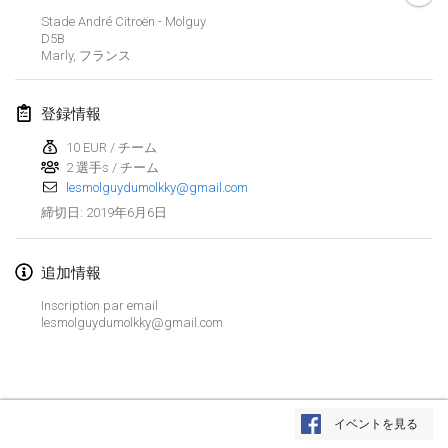
2019年1月26日
|
フランス
Stade André Citroën - Molguy
D5B
Marly
,
フランス
2019年2月
Kotka Mölkky Open Indoor
登録情報
2019年2月2日
|
フィンランド
10 EUR / チーム
2 選手s / チーム
Lumi Mölkky
lesmolguydumolkky@gmail.com
2019年2月9日
|
フィンランド
2019年6月6日
締切日
:
Tournoi de la St Valentin
2019年2月9日
|
フランス
追加情報
Inscription par email
OTH
lesmolguydumolkky@gmail.com
2019年2月16日
|
フィンランド
Indoor des Bouchons
リストを表示
2019年2月16日
|
フランス
イベントを見る
表示中
231
トーナメント
監修:
Mölkk Your World