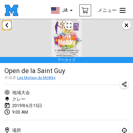
JA
メニュー
2019年1月
New Year's Throw Mölkky
2019年1月1日
|
チェコ
アーカイブ
Tournoi Mixte ASPTTOM
Open de la Saint Guy
2019年1月20日
|
フランス
作成者
Les Molguy du Mölkky
Tournoi d'Hiver
2019年1月26日
|
フランス
地域大会
クレー
Liekki Cup
2019年6月15日
9:00 AM
2019年1月26日
|
フィンランド
Tournoi de Mölkky - Lesfous Dubâtonvaigeois
場所