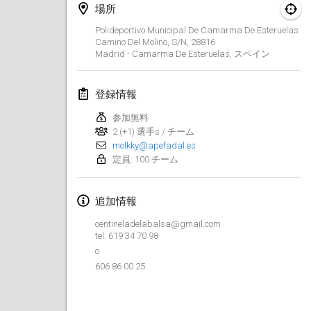
2019年1月26日
|
フランス
場所
Polideportivo Municipal De Camarma De Esteruelas
2019年2月
Camino Del Molino, S/n, 28816
Madrid - Camarma De Esteruelas
,
スペイン
Kotka Mölkky Open Indoor
2019年2月2日
|
フィンランド
登録情報
参加無料
Lumi Mölkky
2 (+1) 選手s / チーム
2019年2月9日
|
フィンランド
molkky@apefadal.es
定員: 100 チーム
Tournoi de la St Valentin
2019年2月9日
|
フランス
追加情報
OTH
centineladelabalsa@gmail.com
tel: 619 34 70 98
2019年2月16日
|
フィンランド
o
606 86 00 25
Indoor des Bouchons
2019年2月16日
|
フランス