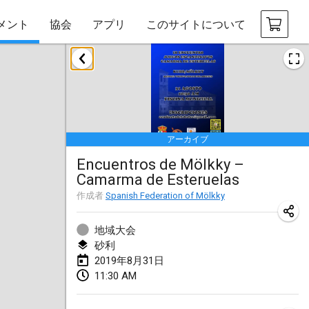
メント
協会
アプリ
このサイトについて
2019年1月
New Year's Throw Mölkky
2019年1月1日
|
チェコ
アーカイブ
Tournoi Mixte ASPTTOM
Encuentros de Mölkky –
2019年1月20日
|
フランス
Camarma de Esteruelas
Tournoi d'Hiver
作成者
Spanish Federation of Mölkky
2019年1月26日
|
フランス
地域大会
Liekki Cup
砂利
2019年8月31日
2019年1月26日
|
フィンランド
11:30 AM
Tournoi de Mölkky - Lesfous Dubâtonvaigeois