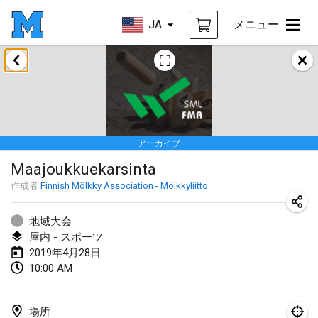
JA
メニュー
2019年1月
New Year's Throw Mölkky
2019年1月1日
|
チェコ
アーカイブ
Tournoi Mixte ASPTTOM
Maajoukkuekarsinta
2019年1月20日
|
フランス
作成者
Finnish Mölkky Association - Mölkkyliitto
Tournoi d'Hiver
2019年1月26日
|
フランス
地域大会
屋内 - スポーツ
Liekki Cup
2019年4月28日
10:00 AM
2019年1月26日
|
フィンランド
Tournoi de Mölkky - Lesfous Dubâtonvaigeois
場所