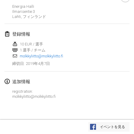
2019年1月26日
|
フランス
Energia Halli
Ilmarisentie
3
Lahti
,
フィンランド
2019年2月
Kotka Mölkky Open Indoor
登録情報
2019年2月2日
|
フィンランド
10 EUR / 選手
1 選手 / チーム
Lumi Mölkky
molkkyliitto@molkkyliitto.fi
2019年2月9日
|
フィンランド
2019年4月7日
締切日
:
Tournoi de la St Valentin
2019年2月9日
|
フランス
追加情報
registration:
OTH
molkkyliitto@molkkyliitto.fi
2019年2月16日
|
フィンランド
Indoor des Bouchons
リストを表示
2019年2月16日
|
フランス
イベントを見る
表示中
231
トーナメント
監修:
Mölkk Your World