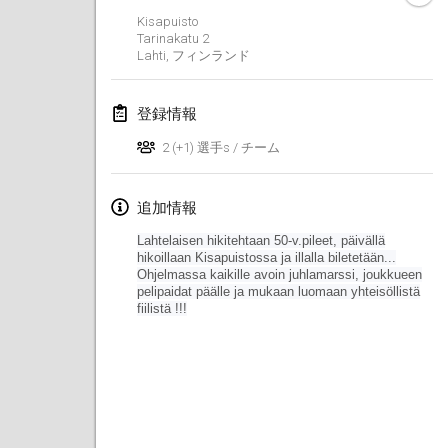
2019年1月26日
|
フランス
Kisapuisto
Tarinakatu
2
Lahti
,
フィンランド
2019年2月
Kotka Mölkky Open Indoor
登録情報
2019年2月2日
|
フィンランド
2 (+1) 選手s / チーム
Lumi Mölkky
2019年2月9日
|
フィンランド
追加情報
Lahtelaisen hikitehtaan 50-v.pileet, päivällä
Tournoi de la St Valentin
hikoillaan Kisapuistossa ja illalla biletetään...
2019年2月9日
|
フランス
Ohjelmassa kaikille avoin juhlamarssi, joukkueen
pelipaidat päälle ja mukaan luomaan yhteisöllistä
fiilistä !!!
OTH
2019年2月16日
|
フィンランド
Indoor des Bouchons
2019年2月16日
|
フランス