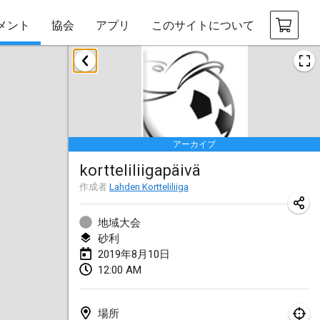
メント
協会
アプリ
このサイトについて
2019年1月
New Year's Throw Mölkky
2019年1月1日
|
チェコ
アーカイブ
Tournoi Mixte ASPTTOM
kortteliliigapäivä
2019年1月20日
|
フランス
作成者
Lahden Kortteliliiga
Tournoi d'Hiver
2019年1月26日
|
フランス
地域大会
砂利
Liekki Cup
2019年8月10日
12:00 AM
2019年1月26日
|
フィンランド
Tournoi de Mölkky - Lesfous Dubâtonvaigeois
場所