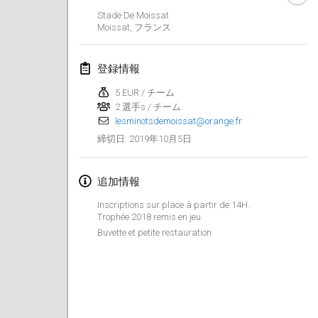
2019年1月26日
|
フランス
Stade De Moissat
Moissat
,
フランス
2019年2月
登録情報
Kotka Mölkky Open Indoor
2019年2月2日
|
フィンランド
5 EUR / チーム
2 選手s / チーム
lesminotsdemoissat@orange.fr
Lumi Mölkky
2019年10月5日
締切日
:
2019年2月9日
|
フィンランド
Tournoi de la St Valentin
追加情報
2019年2月9日
|
フランス
Inscriptions sur place à partir de 14H.
Trophée 2018 remis en jeu.
OTH
Buvette et petite restauration
2019年2月16日
|
フィンランド
Indoor des Bouchons
2019年2月16日
|
フランス