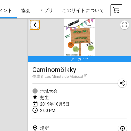
メント
協会
アプリ
このサイトについて
2019年1月
New Year's Throw Mölkky
2019年1月1日
|
チェコ
アーカイブ
Tournoi Mixte ASPTTOM
Caminomölkky
2019年1月20日
|
フランス
作成者
Les Minots de Moissat
Tournoi d'Hiver
2019年1月26日
|
フランス
地域大会
芝生
Liekki Cup
2019年10月5日
2:00 PM
2019年1月26日
|
フィンランド
Tournoi de Mölkky - Lesfous Dubâtonvaigeois
場所