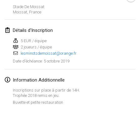
26 janv. 2019
|
France
Stade De Moissat
Moissat
,
France
février 2019
Détails d'Inscription
Kotka Mölkky Open Indoor
2 févr. 2019
|
Finlande
5 EUR / équipe
2 joueurs / équipe
lesminotsdemoissat@orange.fr
Lumi Mölkky
5 octobre 2019
Date d'échéance
:
9 févr. 2019
|
Finlande
Tournoi de la St Valentin
Information Additionnelle
9 févr. 2019
|
France
Inscriptions sur place à partir de 14H.
Trophée 2018 remis en jeu.
OTH
Buvette et petite restauration
16 févr. 2019
|
Finlande
Indoor des Bouchons
Afficher la liste
16 févr. 2019
|
France
Montrant
231
tournois
Maintenu par
Mölkk Your World