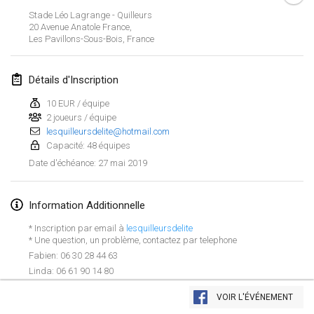
26 janv. 2019
|
France
Stade Léo Lagrange - Quilleurs
20 Avenue Anatole France,
Les Pavillons-Sous-Bois
,
France
février 2019
Kotka Mölkky Open Indoor
Détails d'Inscription
2 févr. 2019
|
Finlande
10 EUR / équipe
2 joueurs / équipe
Lumi Mölkky
lesquilleursdelite@hotmail.com
9 févr. 2019
|
Finlande
Capacité: 48 équipes
27 mai 2019
Date d'échéance
:
Tournoi de la St Valentin
9 févr. 2019
|
France
Information Additionnelle
OTH
* Inscription par email à
lesquilleursdelite
16 févr. 2019
|
Finlande
* Une question, un problème, contactez par telephone
Fabien: 06 30 28 44 63
Linda: 06 61 90 14 80
Indoor des Bouchons
Afficher la liste
16 févr. 2019
|
France
VOIR L'ÉVÉNEMENT
Montrant
231
tournois
Maintenu par
Mölkk Your World