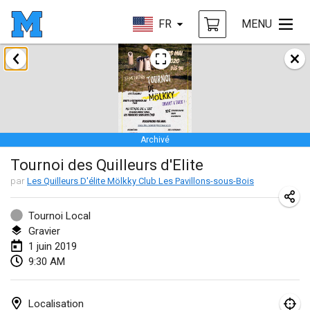
FR
MENU
janvier 2019
New Year's Throw Mölkky
1 janv. 2019
|
République tchèque
Archivé
Tournoi Mixte ASPTTOM
Tournoi des Quilleurs d'Elite
20 janv. 2019
|
France
par
Les Quilleurs D'élite Mölkky Club Les Pavillons-sous-Bois
Tournoi d'Hiver
26 janv. 2019
|
France
Tournoi Local
Gravier
Liekki Cup
1 juin 2019
9:30 AM
26 janv. 2019
|
Finlande
Tournoi de Mölkky - Lesfous Dubâtonvaigeois
Localisation