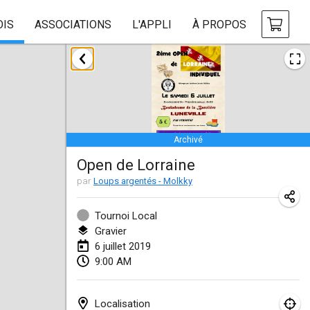
OIS
ASSOCIATIONS
L'APPLI
À PROPOS
janvier 2019
New Year's Throw Mölkky
1 janv. 2019
|
République tchèque
Archivé
Tournoi Mixte ASPTTOM
Open de Lorraine
20 janv. 2019
|
France
par
Loups argentés - Molkky
Tournoi d'Hiver
26 janv. 2019
|
France
Tournoi Local
Gravier
Liekki Cup
6 juillet 2019
9:00 AM
26 janv. 2019
|
Finlande
Tournoi de Mölkky - Lesfous Dubâtonvaigeois
Localisation