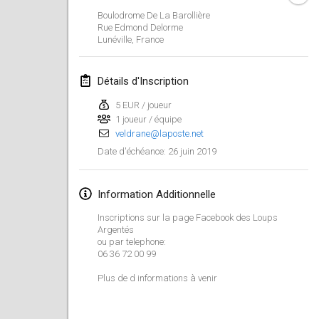
26 janv. 2019
|
France
Boulodrome De La Barollière
Rue Edmond Delorme
Lunéville
,
France
février 2019
Kotka Mölkky Open Indoor
Détails d'Inscription
2 févr. 2019
|
Finlande
5 EUR / joueur
1 joueur / équipe
Lumi Mölkky
veldrane@laposte.net
9 févr. 2019
|
Finlande
26 juin 2019
Date d'échéance
:
Tournoi de la St Valentin
9 févr. 2019
|
France
Information Additionnelle
Inscriptions sur la page Facebook des Loups
OTH
Argentés
ou par telephone:
16 févr. 2019
|
Finlande
06 36 72 00 99
Indoor des Bouchons
Plus de d informations à venir
16 févr. 2019
|
France