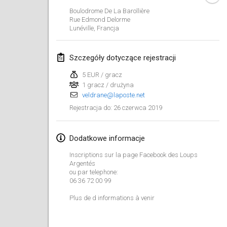
26 sty 2019
|
Francja
Boulodrome De La Barollière
Rue Edmond Delorme
Lunéville
,
Francja
luty 2019
Kotka Mölkky Open Indoor
Szczegóły dotyczące rejestracji
2 lut 2019
|
Finlandia
5 EUR / gracz
1 gracz / drużyna
Lumi Mölkky
veldrane@laposte.net
9 lut 2019
|
Finlandia
26 czerwca 2019
Rejestracja do
:
Tournoi de la St Valentin
9 lut 2019
|
Francja
Dodatkowe informacje
Inscriptions sur la page Facebook des Loups
OTH
Argentés
ou par telephone:
16 lut 2019
|
Finlandia
06 36 72 00 99
Indoor des Bouchons
Plus de d informations à venir
16 lut 2019
|
Francja