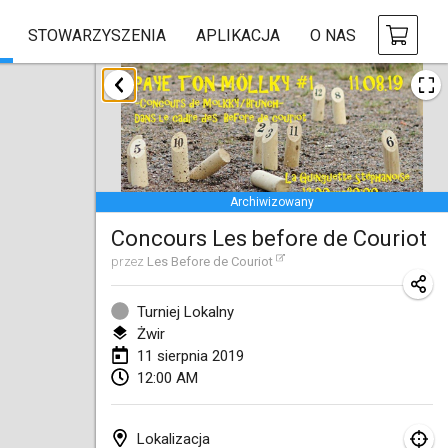
STOWARZYSZENIA
APLIKACJA
O NAS
styczeń 2019
New Year's Throw Mölkky
1 sty 2019
|
Czechy
Archiwizowany
Tournoi Mixte ASPTTOM
Concours Les before de Couriot
20 sty 2019
|
Francja
przez
Les Before de Couriot
Tournoi d'Hiver
26 sty 2019
|
Francja
Turniej Lokalny
Żwir
Liekki Cup
11 sierpnia 2019
12:00 AM
26 sty 2019
|
Finlandia
Tournoi de Mölkky - Lesfous Dubâtonvaigeois
Lokalizacja