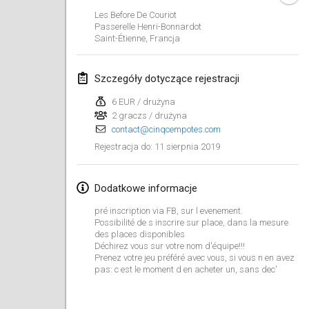
26 sty 2019
|
Francja
Les Before De Couriot
Passerelle Henri-Bonnardot
Saint-Étienne
,
Francja
luty 2019
Kotka Mölkky Open Indoor
Szczegóły dotyczące rejestracji
2 lut 2019
|
Finlandia
6 EUR / drużyna
2 graczs / drużyna
Lumi Mölkky
contact@cinqcempotes.com
9 lut 2019
|
Finlandia
11 sierpnia 2019
Rejestracja do
:
Tournoi de la St Valentin
9 lut 2019
|
Francja
Dodatkowe informacje
pré inscription via FB, sur l evenement.
OTH
Possibilité de s inscrire sur place, dans la mesure
des places disponibles
16 lut 2019
|
Finlandia
Déchirez vous sur votre nom d'équipe!!!
Prenez votre jeu préféré avec vous, si vous n en avez
Indoor des Bouchons
pas: c est le moment d en acheter un, sans dec'
16 lut 2019
|
Francja