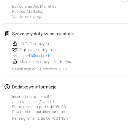
26 sty 2019
|
Francja
Boulodrome Des Maillettes
Rue Des Maillettes
Vendôme
,
Francja
luty 2019
Kotka Mölkky Open Indoor
Szczegóły dotyczące rejestracji
2 lut 2019
|
Finlandia
10 EUR / drużyna
2 graczs / drużyna
Lumi Mölkky
som-41@outlook.fr
9 lut 2019
|
Finlandia
Max. liczba drużyn: 64 drużyna
20 czerwca 2019
Rejestracja do
:
Tournoi de la St Valentin
9 lut 2019
|
Francja
Dodatkowe informacje
OTH
Inscriptions par email
16 lut 2019
|
Finlandia
associationsom@yahoo.fr
Emargement à partir de 08H30
Buvette et restauration sur place
Indoor des Bouchons
Lista widoku
Renseignements au 06 70 31 12 94
16 lut 2019
|
Francja
Wyświetlanie
231
turniejów
Kuratorowany przez
Mölkk Your World