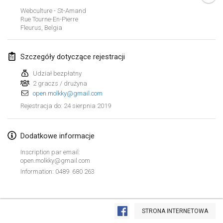
26 sty 2019
|
Francja
Webculture - St-Amand
Rue Tourne-En-Pierre
Fleurus
,
Belgia
luty 2019
Kotka Mölkky Open Indoor
Szczegóły dotyczące rejestracji
2 lut 2019
|
Finlandia
Udział bezpłatny
2 graczs / drużyna
Lumi Mölkky
open.molkky@gmail.com
9 lut 2019
|
Finlandia
24 sierpnia 2019
Rejestracja do
:
Tournoi de la St Valentin
9 lut 2019
|
Francja
Dodatkowe informacje
Inscription par email:
OTH
open.molkky@gmail.com
16 lut 2019
|
Finlandia
Information: 0489 680 263
Indoor des Bouchons
Lista widoku
16 lut 2019
|
Francja
STRONA INTERNETOWA
Wyświetlanie
231
turniejów
Kuratorowany przez
Mölkk Your World