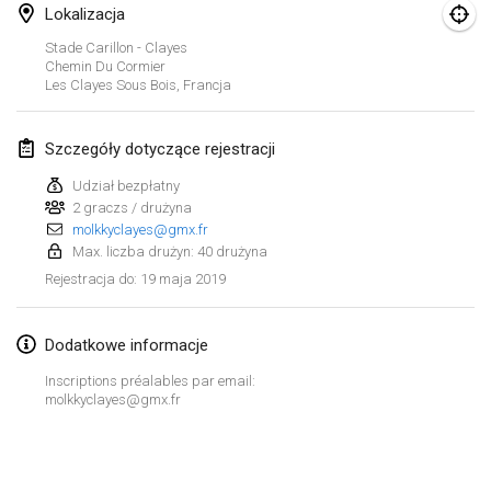
26 sty 2019
|
Francja
Lokalizacja
Stade Carillon - Clayes
luty 2019
Chemin Du Cormier
Les Clayes Sous Bois
,
Francja
Kotka Mölkky Open Indoor
2 lut 2019
|
Finlandia
Szczegóły dotyczące rejestracji
Udział bezpłatny
Lumi Mölkky
2 graczs / drużyna
9 lut 2019
|
Finlandia
molkkyclayes@gmx.fr
Max. liczba drużyn: 40 drużyna
Tournoi de la St Valentin
19 maja 2019
Rejestracja do
:
9 lut 2019
|
Francja
Dodatkowe informacje
OTH
16 lut 2019
|
Finlandia
Inscriptions préalables par email:
molkkyclayes@gmx.fr
Indoor des Bouchons
Lista widoku
16 lut 2019
|
Francja
Wyświetlanie
231
turniejów
Kuratorowany przez
Mölkk Your World