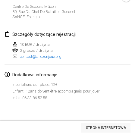
26 sty 2019
|
Francja
Centre De Secours Mâcon
80, Rue Du Chef De Bataillon Guesnet
SANCÉ
,
Francja
luty 2019
Kotka Mölkky Open Indoor
Szczegóły dotyczące rejestracji
2 lut 2019
|
Finlandia
10 EUR / drużyna
2 graczs / drużyna
Lumi Mölkky
contact@allezonjoue.org
9 lut 2019
|
Finlandia
Tournoi de la St Valentin
Dodatkowe informacje
9 lut 2019
|
Francja
Inscriptions sur place: 12€
Enfant -12ans doivent être accompagnés pour jouer
OTH
Infos: 06 33 86 52 58
16 lut 2019
|
Finlandia
Indoor des Bouchons
Lista widoku
16 lut 2019
|
Francja
STRONA INTERNETOWA
Wyświetlanie
231
turniejów
Kuratorowany przez
Mölkk Your World