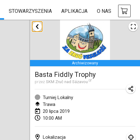
STOWARZYSZENIA
APLIKACJA
O NAS
styczeń 2019
New Year's Throw Mölkky
1 sty 2019
|
Czechy
Archiwizowany
Tournoi Mixte ASPTTOM
Basta Fiddly Trophy
20 sty 2019
|
Francja
przez
SKM Zruč nad Sázavou
Tournoi d'Hiver
26 sty 2019
|
Francja
Turniej Lokalny
Trawa
Liekki Cup
20 lipca 2019
10:00 AM
26 sty 2019
|
Finlandia
Tournoi de Mölkky - Lesfous Dubâtonvaigeois
Lokalizacja