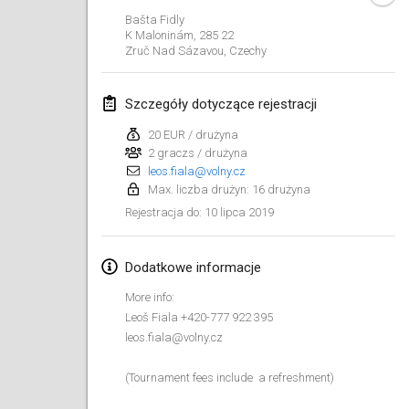
26 sty 2019
|
Francja
Bašta Fidly
K Maloninám, 285 22
Zruč Nad Sázavou
,
Czechy
luty 2019
Kotka Mölkky Open Indoor
Szczegóły dotyczące rejestracji
2 lut 2019
|
Finlandia
20 EUR / drużyna
2 graczs / drużyna
Lumi Mölkky
leos.fiala@volny.cz
9 lut 2019
|
Finlandia
Max. liczba drużyn: 16 drużyna
10 lipca 2019
Rejestracja do
:
Tournoi de la St Valentin
9 lut 2019
|
Francja
Dodatkowe informacje
OTH
More info:
16 lut 2019
|
Finlandia
Leoš Fiala +420-777 922 395
leos.fiala@volny.cz
Indoor des Bouchons
16 lut 2019
|
Francja
(Tournament fees include a refreshment)