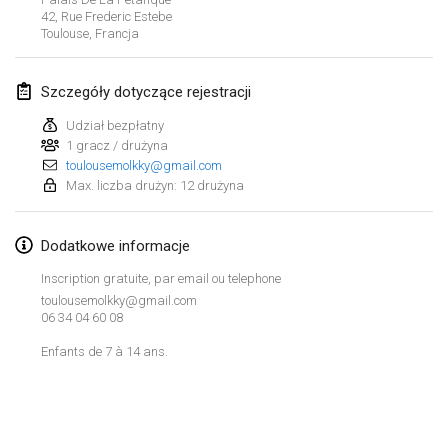
26 sty 2019
|
Francja
42, Rue Frederic Estebe
Toulouse
,
Francja
luty 2019
Szczegóły dotyczące rejestracji
Kotka Mölkky Open Indoor
2 lut 2019
|
Finlandia
Udział bezpłatny
1 gracz / drużyna
toulousemolkky@gmail.com
Lumi Mölkky
Max. liczba drużyn: 12 drużyna
9 lut 2019
|
Finlandia
Dodatkowe informacje
Tournoi de la St Valentin
9 lut 2019
|
Francja
Inscription gratuite, par email ou telephone
toulousemolkky@gmail.com
OTH
06 34 04 60 08
16 lut 2019
|
Finlandia
Enfants de 7 à 14 ans.
Indoor des Bouchons
Lista widoku
16 lut 2019
|
Francja
Wyświetlanie
231
turniejów
Kuratorowany przez
Mölkk Your World