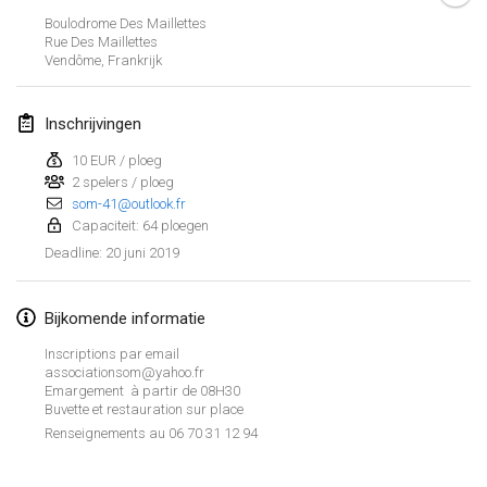
26 jan. 2019
|
Frankrijk
Boulodrome Des Maillettes
Rue Des Maillettes
Vendôme
,
Frankrijk
februari 2019
Kotka Mölkky Open Indoor
Inschrijvingen
2 feb. 2019
|
Finland
10 EUR / ploeg
2 spelers / ploeg
Lumi Mölkky
som-41@outlook.fr
9 feb. 2019
|
Finland
Capaciteit: 64 ploegen
20 juni 2019
Deadline
:
Tournoi de la St Valentin
9 feb. 2019
|
Frankrijk
Bijkomende informatie
OTH
Inscriptions par email
16 feb. 2019
|
Finland
associationsom@yahoo.fr
Emargement à partir de 08H30
Buvette et restauration sur place
Indoor des Bouchons
Weergave lijst
Renseignements au 06 70 31 12 94
16 feb. 2019
|
Frankrijk
231
tornooien weergegeven
Samengesteld door
Mölkk Your World