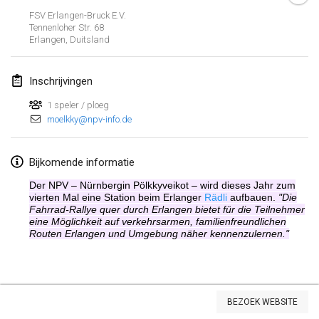
26 jan. 2019
|
Frankrijk
FSV Erlangen-Bruck E.V.
Tennenloher Str. 68
Erlangen
,
Duitsland
februari 2019
Kotka Mölkky Open Indoor
Inschrijvingen
2 feb. 2019
|
Finland
1 speler / ploeg
moelkky@npv-info.de
Lumi Mölkky
9 feb. 2019
|
Finland
Bijkomende informatie
Tournoi de la St Valentin
Der NPV – Nürnbergin Pölkkyveikot – wird dieses Jahr zum
9 feb. 2019
|
Frankrijk
vierten Mal eine Station beim Erlanger
Rädli
aufbauen.
"Die
Fahrrad-Rallye quer durch Erlangen bietet für die Teilnehmer
eine Möglichkeit auf verkehrsarmen, familienfreundlichen
OTH
Routen Erlangen und Umgebung näher kennenzulernen."
16 feb. 2019
|
Finland
Indoor des Bouchons
Weergave lijst
16 feb. 2019
|
Frankrijk
BEZOEK WEBSITE
231
tornooien weergegeven
Samengesteld door
Mölkk Your World