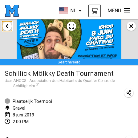
NL
MENU
januari 2019
New Year's Throw Mölkky
1 jan. 2019
|
Tsjechië
Gearchiveerd
Tournoi Mixte ASPTTOM
Schillick Mölkky Death Tournament
20 jan. 2019
|
Frankrijk
door
AHQCS : Association des Habitants du Quartier Centre de
Schiltigheim
Tournoi d'Hiver
26 jan. 2019
|
Frankrijk
Plaatselijk Toernooi
Gravel
Liekki Cup
8 juni 2019
26 jan. 2019
|
Finland
2:00 PM
Tournoi de Mölkky - Lesfous Dubâtonvaigeois