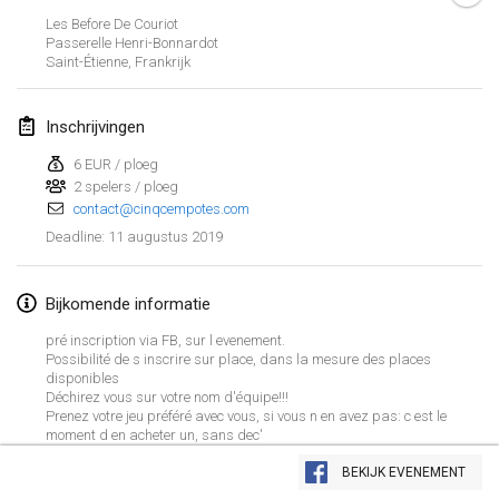
26 jan. 2019
|
Frankrijk
Les Before De Couriot
Passerelle Henri-Bonnardot
Saint-Étienne
,
Frankrijk
februari 2019
Kotka Mölkky Open Indoor
Inschrijvingen
2 feb. 2019
|
Finland
6 EUR / ploeg
2 spelers / ploeg
Lumi Mölkky
contact@cinqcempotes.com
9 feb. 2019
|
Finland
11 augustus 2019
Deadline
:
Tournoi de la St Valentin
9 feb. 2019
|
Frankrijk
Bijkomende informatie
pré inscription via FB, sur l evenement.
OTH
Possibilité de s inscrire sur place, dans la mesure des places
disponibles
16 feb. 2019
|
Finland
Déchirez vous sur votre nom d'équipe!!!
Prenez votre jeu préféré avec vous, si vous n en avez pas: c est le
Indoor des Bouchons
moment d en acheter un, sans dec'
Weergave lijst
16 feb. 2019
|
Frankrijk
BEKIJK EVENEMENT
231
tornooien weergegeven
Samengesteld door
Mölkk Your World