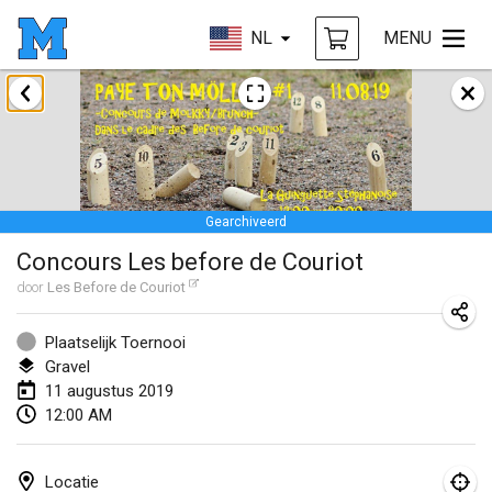
NL
MENU
januari 2019
New Year's Throw Mölkky
1 jan. 2019
|
Tsjechië
Gearchiveerd
Tournoi Mixte ASPTTOM
Concours Les before de Couriot
20 jan. 2019
|
Frankrijk
door
Les Before de Couriot
Tournoi d'Hiver
26 jan. 2019
|
Frankrijk
Plaatselijk Toernooi
Gravel
Liekki Cup
11 augustus 2019
12:00 AM
26 jan. 2019
|
Finland
Tournoi de Mölkky - Lesfous Dubâtonvaigeois
Locatie