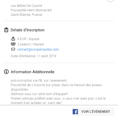
26 janv. 2019
|
France
Les Before De Couriot
Passerelle Henri-Bonnardot
Saint-Étienne
,
France
février 2019
Kotka Mölkky Open Indoor
Détails d'Inscription
2 févr. 2019
|
Finlande
6 EUR / équipe
2 joueurs / équipe
Lumi Mölkky
contact@cinqcempotes.com
9 févr. 2019
|
Finlande
11 août 2019
Date d'échéance
:
Tournoi de la St Valentin
9 févr. 2019
|
France
Information Additionnelle
pré inscription via FB, sur l evenement.
OTH
Possibilité de s inscrire sur place, dans la mesure des places
disponibles
16 févr. 2019
|
Finlande
Déchirez vous sur votre nom d'équipe!!!
Prenez votre jeu préféré avec vous, si vous n en avez pas: c est le
Indoor des Bouchons
moment d en acheter un, sans dec'
Afficher la liste
16 févr. 2019
|
France
VOIR L'ÉVÉNEMENT
Montrant
231
tournois
Maintenu par
Mölkk Your World