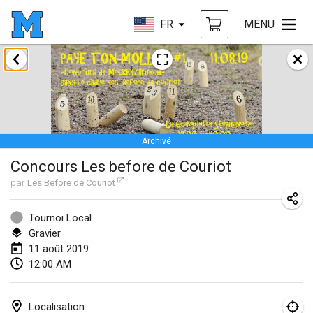
FR
MENU
janvier 2019
New Year's Throw Mölkky
1 janv. 2019
|
République tchèque
Archivé
Tournoi Mixte ASPTTOM
Concours Les before de Couriot
20 janv. 2019
|
France
par
Les Before de Couriot
Tournoi d'Hiver
26 janv. 2019
|
France
Tournoi Local
Gravier
Liekki Cup
11 août 2019
12:00 AM
26 janv. 2019
|
Finlande
Tournoi de Mölkky - Lesfous Dubâtonvaigeois
Localisation