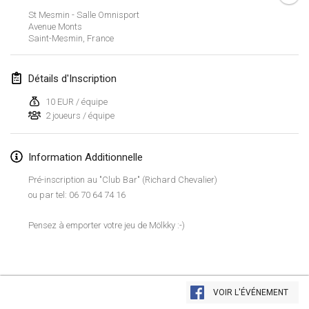
26 janv. 2019
|
France
St Mesmin - Salle Omnisport
Avenue Monts
Saint-Mesmin
,
France
février 2019
Kotka Mölkky Open Indoor
Détails d'Inscription
2 févr. 2019
|
Finlande
10 EUR / équipe
2 joueurs / équipe
Lumi Mölkky
9 févr. 2019
|
Finlande
Information Additionnelle
Tournoi de la St Valentin
Pré-inscription au "Club Bar" (Richard Chevalier)
9 févr. 2019
|
France
ou par tel: 06 70 64 74 16
OTH
Pensez à emporter votre jeu de Mölkky :-)
16 févr. 2019
|
Finlande
Indoor des Bouchons
Afficher la liste
16 févr. 2019
|
France
VOIR L'ÉVÉNEMENT
Montrant
231
tournois
Maintenu par
Mölkk Your World