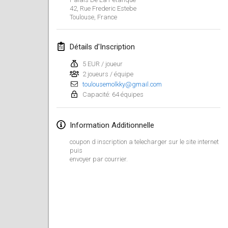
26 janv. 2019
|
France
42, Rue Frederic Estebe
Toulouse
,
France
février 2019
Détails d'Inscription
Kotka Mölkky Open Indoor
2 févr. 2019
|
Finlande
5 EUR / joueur
2 joueurs / équipe
toulousemolkky@gmail.com
Lumi Mölkky
Capacité: 64 équipes
9 févr. 2019
|
Finlande
Information Additionnelle
Tournoi de la St Valentin
9 févr. 2019
|
France
coupon d inscription a telecharger sur le site internet
puis
envoyer par courrier.
OTH
16 févr. 2019
|
Finlande
Indoor des Bouchons
16 févr. 2019
|
France