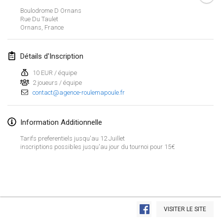
26 janv. 2019
|
France
Boulodrome D Ornans
Rue Du Taulet
Ornans
,
France
février 2019
Kotka Mölkky Open Indoor
Détails d'Inscription
2 févr. 2019
|
Finlande
10 EUR / équipe
2 joueurs / équipe
Lumi Mölkky
contact@agence-roulemapoule.fr
9 févr. 2019
|
Finlande
Tournoi de la St Valentin
Information Additionnelle
9 févr. 2019
|
France
Tarifs preferentiels jusqu'au 12 Juillet
inscriptions possibles jusqu'au jour du tournoi pour 15€
OTH
16 févr. 2019
|
Finlande
Indoor des Bouchons
Afficher la liste
16 févr. 2019
|
France
VISITER LE SITE
Montrant
231
tournois
Maintenu par
Mölkk Your World