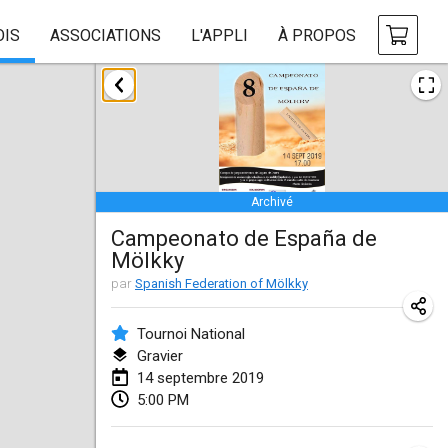
OIS
ASSOCIATIONS
L'APPLI
À PROPOS
janvier 2019
New Year's Throw Mölkky
1 janv. 2019
|
République tchèque
Archivé
Tournoi Mixte ASPTTOM
Campeonato de España de
20 janv. 2019
|
France
Mölkky
Tournoi d'Hiver
par
Spanish Federation of Mölkky
26 janv. 2019
|
France
Tournoi National
Liekki Cup
Gravier
14 septembre 2019
26 janv. 2019
|
Finlande
5:00 PM
Tournoi de Mölkky - Lesfous Dubâtonvaigeois