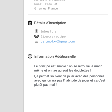
26 janv. 2019
|
France
Rue Du Pézoulat
Grisolles
,
France
février 2019
Détails d'Inscription
Kotka Mölkky Open Indoor
2 févr. 2019
|
Finlande
Entrée libre
2 joueurs / équipe
garomolkky@gmail.com
Lumi Mölkky
9 févr. 2019
|
Finlande
Information Additionnelle
Tournoi de la St Valentin
Le principe est simple : on se retrouve le matin
9 févr. 2019
|
France
⚱️
même et on tire au sort les doublettes !
Ça permet souvent de jouer avec des personnes
OTH
avec qui on n'a pas l'habitude de jouer et ça c'est
plutôt pas mal !
16 févr. 2019
|
Finlande
Indoor des Bouchons
16 févr. 2019
|
France