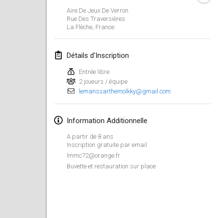
26 janv. 2019
|
France
Aire De Jeux De Verron
Rue Des Traversières
La Flèche
,
France
février 2019
Kotka Mölkky Open Indoor
Détails d'Inscription
2 févr. 2019
|
Finlande
Entrée libre
2 joueurs / équipe
Lumi Mölkky
lemanssarthemolkky@gmail.com
9 févr. 2019
|
Finlande
Tournoi de la St Valentin
Information Additionnelle
9 févr. 2019
|
France
A partir de 8 ans
Inscription gratuite par email
OTH
lmmc72@orange.fr
16 févr. 2019
|
Finlande
Buvette et restauration sur place
Indoor des Bouchons
16 févr. 2019
|
France