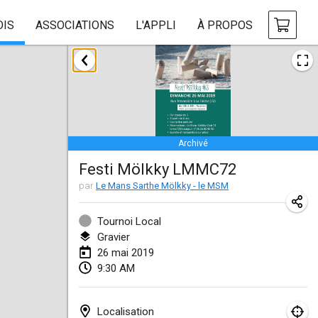
OIS
ASSOCIATIONS
L'APPLI
À PROPOS
janvier 2019
New Year's Throw Mölkky
1 janv. 2019
|
République tchèque
Archivé
Tournoi Mixte ASPTTOM
Festi Mölkky LMMC72
20 janv. 2019
|
France
par
Le Mans Sarthe Mölkky - le MSM
Tournoi d'Hiver
26 janv. 2019
|
France
Tournoi Local
Gravier
Liekki Cup
26 mai 2019
9:30 AM
26 janv. 2019
|
Finlande
Tournoi de Mölkky - Lesfous Dubâtonvaigeois
Localisation