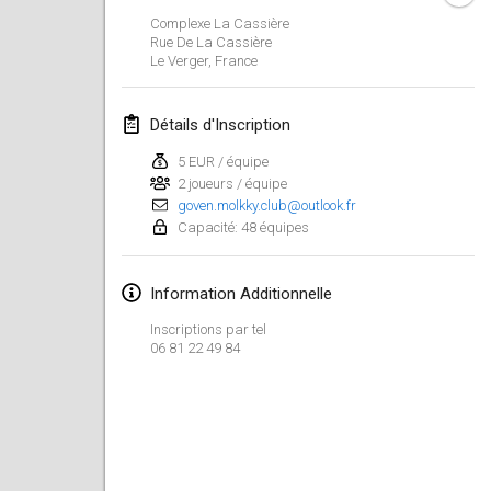
26 janv. 2019
|
France
Complexe La Cassière
Rue De La Cassière
Le Verger
,
France
février 2019
Kotka Mölkky Open Indoor
Détails d'Inscription
2 févr. 2019
|
Finlande
5 EUR / équipe
2 joueurs / équipe
Lumi Mölkky
goven.molkky.club@outlook.fr
9 févr. 2019
|
Finlande
Capacité: 48 équipes
Tournoi de la St Valentin
Information Additionnelle
9 févr. 2019
|
France
Inscriptions par tel
OTH
06 81 22 49 84
16 févr. 2019
|
Finlande
Indoor des Bouchons
16 févr. 2019
|
France