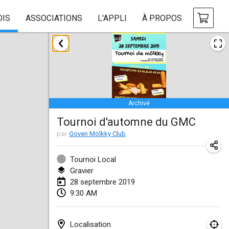
OIS
ASSOCIATIONS
L'APPLI
À PROPOS
janvier 2019
New Year's Throw Mölkky
1 janv. 2019
|
République tchèque
Archivé
Tournoi Mixte ASPTTOM
Tournoi d'automne du GMC
20 janv. 2019
|
France
par
Goven Mölkky Club
Tournoi d'Hiver
26 janv. 2019
|
France
Tournoi Local
Gravier
Liekki Cup
28 septembre 2019
9:30 AM
26 janv. 2019
|
Finlande
Tournoi de Mölkky - Lesfous Dubâtonvaigeois
Localisation