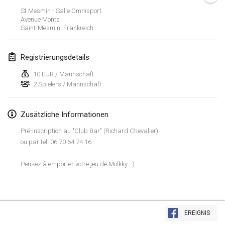
26. Jan. 2019
|
Frankreich
St Mesmin - Salle Omnisport
Avenue Monts
Saint-Mesmin
,
Frankreich
Februar 2019
Kotka Mölkky Open Indoor
Registrierungsdetails
2. Feb. 2019
|
Finnland
10 EUR / Mannschaft
2 Spielers / Mannschaft
Lumi Mölkky
9. Feb. 2019
|
Finnland
Zusätzliche Informationen
Tournoi de la St Valentin
Pré-inscription au "Club Bar" (Richard Chevalier)
9. Feb. 2019
|
Frankreich
ou par tel: 06 70 64 74 16
OTH
Pensez à emporter votre jeu de Mölkky :-)
16. Feb. 2019
|
Finnland
Indoor des Bouchons
Liste anzeigen
16. Feb. 2019
|
Frankreich
EREIGNIS
231
Turnieren angezeigt
Kuratiert von
Mölkk Your World