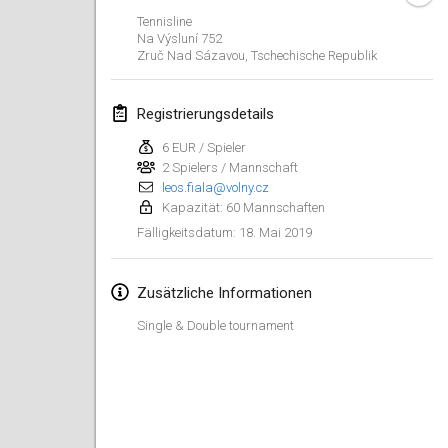
26. Jan. 2019
|
Frankreich
Tennisline
Na Výsluní 752
Zruč Nad Sázavou
,
Tschechische Republik
Februar 2019
Kotka Mölkky Open Indoor
Registrierungsdetails
2. Feb. 2019
|
Finnland
6 EUR / Spieler
2 Spielers / Mannschaft
Lumi Mölkky
leos.fiala@volny.cz
9. Feb. 2019
|
Finnland
Kapazität: 60 Mannschaften
18. Mai 2019
Fälligkeitsdatum
:
Tournoi de la St Valentin
9. Feb. 2019
|
Frankreich
Zusätzliche Informationen
OTH
Single & Double tournament
16. Feb. 2019
|
Finnland
Indoor des Bouchons
16. Feb. 2019
|
Frankreich