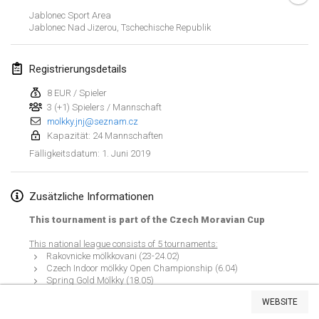
26. Jan. 2019
|
Frankreich
Jablonec Sport Area
Jablonec Nad Jizerou
,
Tschechische Republik
Februar 2019
Registrierungsdetails
Kotka Mölkky Open Indoor
2. Feb. 2019
|
Finnland
8 EUR / Spieler
3 (+1) Spielers / Mannschaft
molkky.jnj@seznam.cz
Lumi Mölkky
Kapazität: 24 Mannschaften
9. Feb. 2019
|
Finnland
1. Juni 2019
Fälligkeitsdatum
:
Tournoi de la St Valentin
9. Feb. 2019
|
Frankreich
Zusätzliche Informationen
This tournament is part of the Czech Moravian Cup
OTH
16. Feb. 2019
|
Finnland
This national league consists of 5 tournaments:
Rakovnicke mölkkovani (23-24.02)
Czech Indoor mölkky Open Championship (6.04)
Indoor des Bouchons
Spring Gold Mölkky (18.05)
Liste anzeigen
Jablonecko - Jizerska 50 (8.06)
16. Feb. 2019
|
Frankreich
WEBSITE
Masters Tournament in Stranný (13.07)
231
Turnieren angezeigt
Kuratiert von
Mölkk Your World