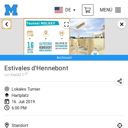
DE
MENÜ
Januar 2019
New Year's Throw Mölkky
1. Jan. 2019
|
Tschechische Republik
Archiviert
Tournoi Mixte ASPTTOM
Estivales d'Hennebont
20. Jan. 2019
|
Frankreich
von
KeeX2.C
Tournoi d'Hiver
26. Jan. 2019
|
Frankreich
Lokales Turnier
Hartplatz
Liekki Cup
16. Juli 2019
6:00 PM
26. Jan. 2019
|
Finnland
Tournoi de Mölkky - Lesfous Dubâtonvaigeois
Standort