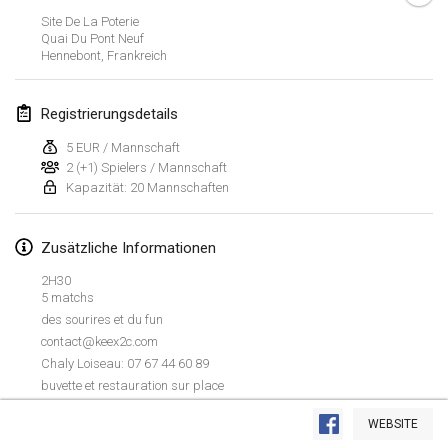
26. Jan. 2019
|
Frankreich
Site De La Poterie
Quai Du Pont Neuf
Hennebont
,
Frankreich
Februar 2019
Kotka Mölkky Open Indoor
Registrierungsdetails
2. Feb. 2019
|
Finnland
5 EUR / Mannschaft
2 (+1) Spielers / Mannschaft
Lumi Mölkky
Kapazität: 20 Mannschaften
9. Feb. 2019
|
Finnland
Tournoi de la St Valentin
Zusätzliche Informationen
9. Feb. 2019
|
Frankreich
2H30
5 matchs
OTH
des sourires et du fun
16. Feb. 2019
|
Finnland
contact@keex2c.com
Chaly Loiseau: 07 67 44 60 89
buvette et restauration sur place
Indoor des Bouchons
Liste anzeigen
16. Feb. 2019
|
Frankreich
WEBSITE
231
Turnieren angezeigt
Kuratiert von
Mölkk Your World