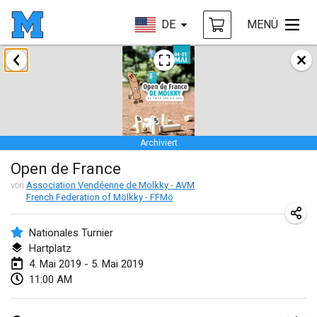
DE
MENÜ
Januar 2019
New Year's Throw Mölkky
1. Jan. 2019
|
Tschechische Republik
Archiviert
Tournoi Mixte ASPTTOM
Open de France
20. Jan. 2019
|
Frankreich
von
Association Vendéenne de Mölkky - AVM
French Federation of Mölkky - FFMö
Tournoi d'Hiver
26. Jan. 2019
|
Frankreich
Nationales Turnier
Hartplatz
Liekki Cup
4. Mai 2019 - 5. Mai 2019
26. Jan. 2019
|
Finnland
11:00 AM
Tournoi de Mölkky - Lesfous Dubâtonvaigeois