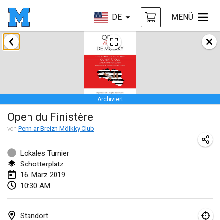
DE
MENÜ
Januar 2019
New Year's Throw Mölkky
1. Jan. 2019
|
Tschechische Republik
Archiviert
Tournoi Mixte ASPTTOM
Open du Finistère
20. Jan. 2019
|
Frankreich
von
Penn ar Breizh Mölkky Club
Tournoi d'Hiver
26. Jan. 2019
|
Frankreich
Lokales Turnier
Schotterplatz
Liekki Cup
16. März 2019
10:30 AM
26. Jan. 2019
|
Finnland
Tournoi de Mölkky - Lesfous Dubâtonvaigeois
Standort