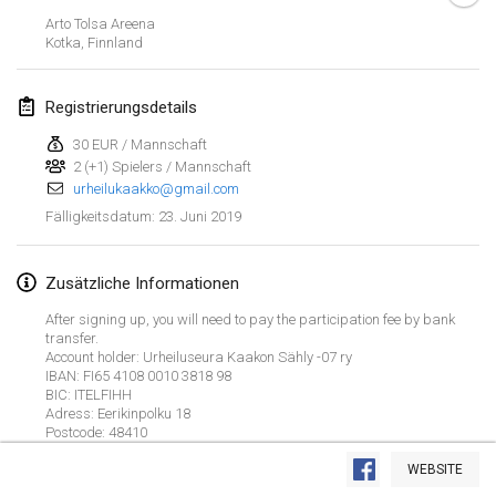
26. Jan. 2019
|
Frankreich
Arto Tolsa Areena
Kotka
,
Finnland
Februar 2019
Registrierungsdetails
Kotka Mölkky Open Indoor
2. Feb. 2019
|
Finnland
30 EUR / Mannschaft
2 (+1) Spielers / Mannschaft
urheilukaakko@gmail.com
Lumi Mölkky
23. Juni 2019
Fälligkeitsdatum
:
9. Feb. 2019
|
Finnland
Tournoi de la St Valentin
Zusätzliche Informationen
9. Feb. 2019
|
Frankreich
After signing up, you will need to pay the participation fee by bank
transfer.
OTH
Account holder: Urheiluseura Kaakon Sähly -07 ry
IBAN: FI65 4108 0010 3818 98
16. Feb. 2019
|
Finnland
BIC: ITELFIHH
Adress: Eerikinpolku 18
Indoor des Bouchons
Postcode: 48410
Liste anzeigen
City: Kotka
16. Feb. 2019
|
Frankreich
Message: Registration fee "Team Name", Mölkky European
WEBSITE
231
Turnieren angezeigt
Championships (and Doubles Warm Up)
Kuratiert von
Mölkk Your World