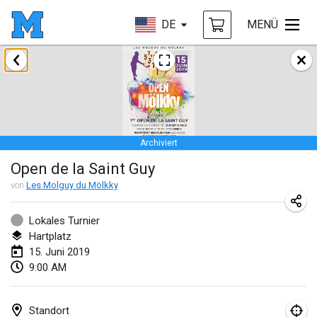
DE
MENÜ
Januar 2019
New Year's Throw Mölkky
1. Jan. 2019
|
Tschechische Republik
Archiviert
Tournoi Mixte ASPTTOM
Open de la Saint Guy
20. Jan. 2019
|
Frankreich
von
Les Molguy du Mölkky
Tournoi d'Hiver
26. Jan. 2019
|
Frankreich
Lokales Turnier
Hartplatz
Liekki Cup
15. Juni 2019
9:00 AM
26. Jan. 2019
|
Finnland
Tournoi de Mölkky - Lesfous Dubâtonvaigeois
Standort