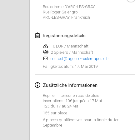
26. Jan. 2019
|
Frankreich
Boulodrome D'ARC-LES-GRAY
Rue Roger Salengro
ARC-LES-GRAY
,
Frankreich
Februar 2019
Kotka Mölkky Open Indoor
Registrierungsdetails
2. Feb. 2019
|
Finnland
10 EUR / Mannschaft
2 Spielers / Mannschaft
Lumi Mölkky
contact@agence-roulemapoule.fr
9. Feb. 2019
|
Finnland
17. Mai 2019
Fälligkeitsdatum
:
Tournoi de la St Valentin
9. Feb. 2019
|
Frankreich
Zusätzliche Informationen
Repli en interieur en cas de pluie
OTH
inscriptions: 10€ jusqu'au 17 Mai
12€ du 17 au 24 Mai
16. Feb. 2019
|
Finnland
15€ sur place
6 places qualificatives pour la finale du 1er
Indoor des Bouchons
Septembre
16. Feb. 2019
|
Frankreich