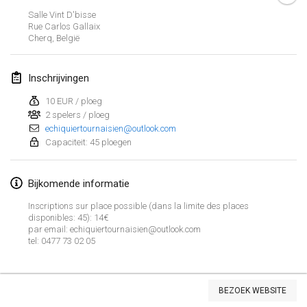
26 jan. 2019
|
Frankrijk
Salle Vint D'bisse
Rue Carlos Gallaix
Cherq
,
België
februari 2019
Kotka Mölkky Open Indoor
Inschrijvingen
2 feb. 2019
|
Finland
10 EUR / ploeg
2 spelers / ploeg
Lumi Mölkky
echiquiertournaisien@outlook.com
9 feb. 2019
|
Finland
Capaciteit: 45 ploegen
Tournoi de la St Valentin
Bijkomende informatie
9 feb. 2019
|
Frankrijk
Inscriptions sur place possible (dans la limite des places
OTH
disponibles: 45): 14€
par email: echiquiertournaisien@outlook.com
16 feb. 2019
|
Finland
tel: 0477 73 02 05
Indoor des Bouchons
Weergave lijst
16 feb. 2019
|
Frankrijk
BEZOEK WEBSITE
231
tornooien weergegeven
Samengesteld door
Mölkk Your World