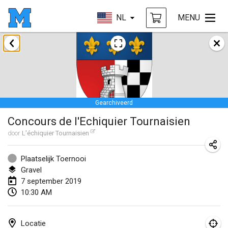
NL
MENU
januari 2019
New Year's Throw Mölkky
1 jan. 2019
|
Tsjechië
Gearchiveerd
Tournoi Mixte ASPTTOM
Concours de l'Echiquier Tournaisien
20 jan. 2019
|
Frankrijk
door
L'échiquier Tournaisien
Tournoi d'Hiver
26 jan. 2019
|
Frankrijk
Plaatselijk Toernooi
Gravel
Liekki Cup
7 september 2019
10:30 AM
26 jan. 2019
|
Finland
Tournoi de Mölkky - Lesfous Dubâtonvaigeois
Locatie