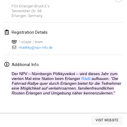
Jan 26, 2019
|
France
FSV Erlangen-Bruck E.V.
Tennenloher Str. 68
Erlangen
,
Germany
February 2019
Kotka Mölkky Open Indoor
Registration Details
Feb 2, 2019
|
Finland
1 player / team
moelkky@npv-info.de
Lumi Mölkky
Feb 9, 2019
|
Finland
Additional Info
Tournoi de la St Valentin
Der NPV – Nürnbergin Pölkkyveikot – wird dieses Jahr zum
Feb 9, 2019
|
France
vierten Mal eine Station beim Erlanger
Rädli
aufbauen.
"Die
Fahrrad-Rallye quer durch Erlangen bietet für die Teilnehmer
eine Möglichkeit auf verkehrsarmen, familienfreundlichen
OTH
Routen Erlangen und Umgebung näher kennenzulernen."
Feb 16, 2019
|
Finland
Indoor des Bouchons
View list
Feb 16, 2019
|
France
VISIT WEBSITE
Showing
231
tournaments
Curated by
Mölkk Your World