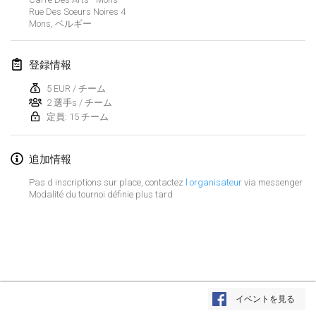
2019年1月26日
|
フランス
Rue Des Soeurs Noires
4
Mons
,
ベルギー
2019年2月
登録情報
Kotka Mölkky Open Indoor
2019年2月2日
|
フィンランド
5 EUR / チーム
2 選手s / チーム
定員: 15 チーム
Lumi Mölkky
2019年2月9日
|
フィンランド
追加情報
Tournoi de la St Valentin
Pas d inscriptions sur place, contactez
l organisateur
via messenger
2019年2月9日
|
フランス
Modalité du tournoi définie plus tard
OTH
2019年2月16日
|
フィンランド
Indoor des Bouchons
リストを表示
2019年2月16日
|
フランス
イベントを見る
表示中
231
トーナメント
監修:
Mölkk Your World