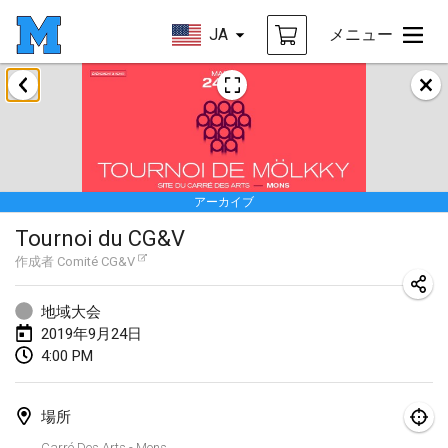
JA
メニュー
2019年1月
New Year's Throw Mölkky
2019年1月1日
|
チェコ
アーカイブ
Tournoi Mixte ASPTTOM
Tournoi du CG&V
2019年1月20日
|
フランス
作成者
Comité CG&V
Tournoi d'Hiver
2019年1月26日
|
フランス
地域大会
2019年9月24日
Liekki Cup
4:00 PM
2019年1月26日
|
フィンランド
場所
Tournoi de Mölkky - Lesfous Dubâtonvaigeois
Carré Des Arts - Mons