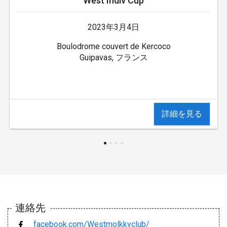
West Indiv Cup
2023年3月4日
Boulodrome couvert de Kercoco
Guipavas, フランス
詳細を見る
連絡先
facebook.com/Westmolkkyclub/