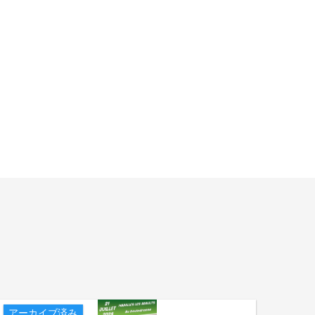
アーカイブ済み
アー