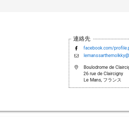
連絡先
facebook.com/profil
lemanssarthemolkky@
Boulodrome de Clairci
26 rue de Claircigny
Le Mans, フランス