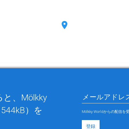
、Mölkky
544kB）を
Mölkky Worldから
登録