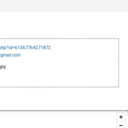
e.php?id=61567764271872
gmail.com
gny