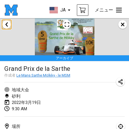
JA
メニュー
2022年1月
中止
Tournoi Mixte ASPTTOM
2022年1月22日
|
フランス
アーカイブ
KKS Halli Duppeli
Grand Prix de la Sarthe
2022年1月22日
|
フィンランド
作成者
Le Mans Sarthe Mölkky - le MSM
Mölkky Tournament - Doubles
2022年1月22日
|
日本
地域大会
砂利
Suomelan Mölkky-open
2022年3月19日
9:30 AM
2022年1月22日
|
スペイン
The Mölkky Tournament 2nd
場所