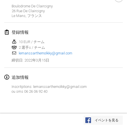
2022年1月23日
|
日本
Boulodrome De Claircigny
26 Rue De Claircigny
Le Mans
,
フランス
2022年2月
MS v MÖLKPARKURU
登録情報
2022年2月4日
|
チェコ
10 EUR / チーム
中止
2 選手s / チーム
TangoMölkky
lemanssarthemolkky@gmail.com
2022年2月5日
|
フィンランド
2022年3月15日
締切日
:
Kohti Kisoja
2022年2月12日
|
フィンランド
追加情報
Inscritptions: lemanssarthemolkky@gmail.com
Yamagata Tournament
ou sms 06 26 06 92 40
2022年2月13日
|
日本
West Indiv Cup
リストを表示
2022年2月19日
|
フランス
イベントを見る
表示中
285
トーナメント
監修:
Mölkk Your World