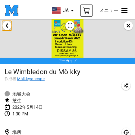
JA
メニュー
2022年1月
中止
Tournoi Mixte ASPTTOM
2022年1月22日
|
フランス
アーカイブ
KKS Halli Duppeli
Le Wimbledon du Mölkky
2022年1月22日
|
フィンランド
作成者
Mölkkyroscope
Mölkky Tournament - Doubles
2022年1月22日
|
日本
地域大会
芝生
Suomelan Mölkky-open
2022年5月14日
1:30 PM
2022年1月22日
|
スペイン
The Mölkky Tournament 2nd
場所