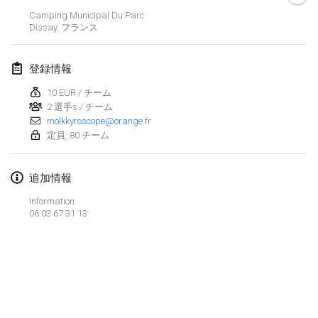
2022年1月23日
|
日本
Camping Municipal Du Parc
Dissay
,
フランス
2022年2月
登録情報
MS v MÖLKPARKURU
2022年2月4日
|
チェコ
10 EUR / チーム
2 選手s / チーム
中止
molkkyroscope@orange.fr
TangoMölkky
定員: 80 チーム
2022年2月5日
|
フィンランド
Kohti Kisoja
追加情報
2022年2月12日
|
フィンランド
Information:
06 03 67 31 13
Yamagata Tournament
2022年2月13日
|
日本
West Indiv Cup
リストを表示
2022年2月19日
|
フランス
表示中
285
トーナメント
監修:
Mölkk Your World